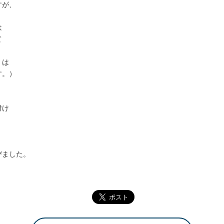
すが、
は
て
くは
す。）
付け
びました。