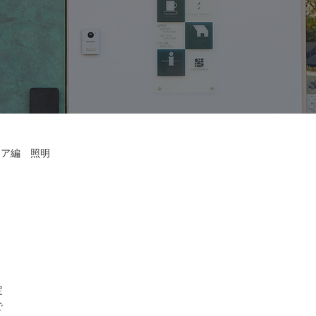
リア編 照明
明
定
で