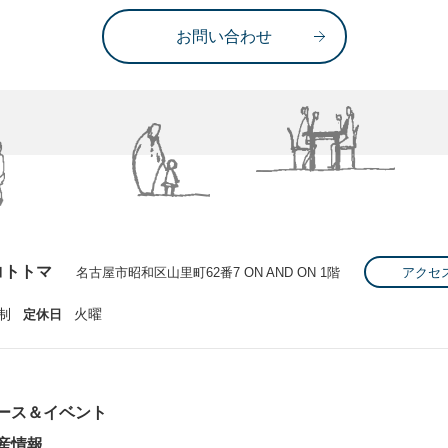
お問い合わせ
コトトマ
名古屋市昭和区山里町62番7 ON AND ON 1階
アクセ
制
火曜
定休日
ース＆イベント
産情報